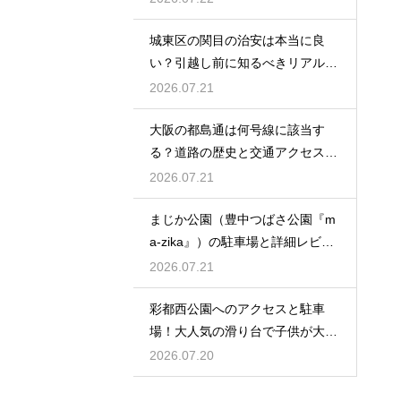
城東区の関目の治安は本当に良
い？引越し前に知るべきリアルな
実情
2026.07.21
大阪の都島通は何号線に該当す
る？道路の歴史と交通アクセスを
徹底解説
2026.07.21
まじか公園（豊中つばさ公園『m
a-zika』）の駐車場と詳細レビュ
ー！
2026.07.21
彩都西公園へのアクセスと駐車
場！大人気の滑り台で子供が大興
奮の場
2026.07.20