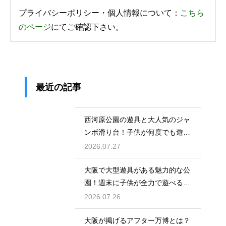
プライバシーポリシー・個人情報について：
こちら
のページ
にてご確認下さい。
最近の記事
西河原公園の遊具と大人気のジャ
ンボ滑り台！子供が何度でも遊ぶ
穴場
2026.07.27
大阪で大型遊具がある魅力的な公
園！週末に子供が全力で遊べる場
所
2026.07.26
大阪が掲げるアフター万博とは？