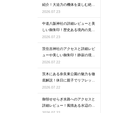
紹介！大迫力の機体を楽しむ絶好
場
2026.07.23
中道八阪神社の詳細レビューと美
しい御朱印！歴史ある境内の見所
を
2026.07.23
茨住吉神社のアクセスと詳細レビ
ューや美しい御朱印！静寂の境内
へ
2026.07.22
茨木にある奈良東公園の魅力を徹
底解説！休日に親子でリフレッシ
ュ
2026.07.22
御領せせらぎ水路へのアクセスと
詳細レビュー！風情ある水辺の散
策を
2026.07.22