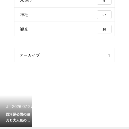
水遊び
5
神社
27
観光
16
アーカイブ
2026.07.27
西河原公園の遊
具と大人気のジ
ャンボ滑り台！