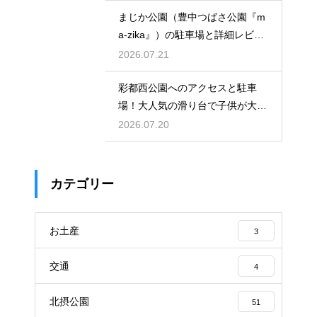
まじか公園（豊中つばさ公園『m
a-zika』）の駐車場と詳細レビュ
ー！
2026.07.21
彩都西公園へのアクセスと駐車
場！大人気の滑り台で子供が大興
奮の場
2026.07.20
カテゴリー
お土産
3
交通
4
北摂公園
51