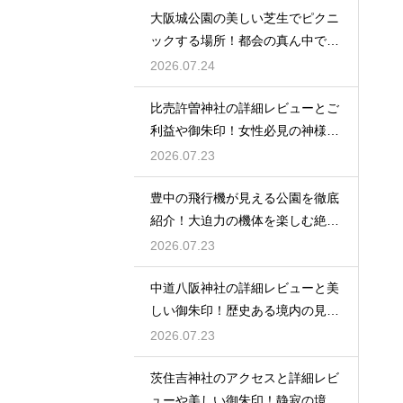
大阪城公園の美しい芝生でピクニ
ックする場所！都会の真ん中で癒
される
2026.07.24
比売許曽神社の詳細レビューとご
利益や御朱印！女性必見の神様と
は
2026.07.23
豊中の飛行機が見える公園を徹底
紹介！大迫力の機体を楽しむ絶好
場
2026.07.23
中道八阪神社の詳細レビューと美
しい御朱印！歴史ある境内の見所
を
2026.07.23
茨住吉神社のアクセスと詳細レビ
ューや美しい御朱印！静寂の境内