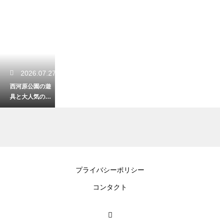
2026.07.27
西河原公園の遊
具と大人気のジ
ャンボ滑り台！
子供が何度でも
遊ぶ穴場
2026.07.26
プライバシーポリシー
大阪で大型遊具
コンタクト
がある魅力的な
公園！週末に子
供が全力で遊べ
る場所