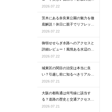
へ
2026.07.22
茨木にある奈良東公園の魅力を徹
底解説！休日に親子でリフレッシ
ュ
2026.07.22
御領せせらぎ水路へのアクセスと
詳細レビュー！風情ある水辺の散
策を
2026.07.22
城東区の関目の治安は本当に良
い？引越し前に知るべきリアルな
実情
2026.07.21
大阪の都島通は何号線に該当す
る？道路の歴史と交通アクセスを
徹底解説
2026.07.21