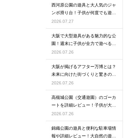
西河原公園の遊具と大人気のジャ
ンボ滑り台！子供が何度でも遊ぶ
穴場
2026.07.27
大阪で大型遊具がある魅力的な公
園！週末に子供が全力で遊べる場
所
2026.07.26
大阪が掲げるアフター万博とは？
未来に向けた街づくりと驚きの波
及効果
2026.07.26
高槻城公園（交通遊園）のゴーカ
ートを詳細レビュー！子供が大喜
び
2026.07.26
錦織公園の遊具と便利な駐車場情
報や詳細レビュー！大自然の遊び