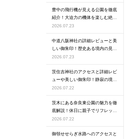
豊中の飛行機が見える公園を徹底
紹介！大迫力の機体を楽しむ絶好
場
2026.07.23
中道八阪神社の詳細レビューと美
しい御朱印！歴史ある境内の見所
を
2026.07.23
茨住吉神社のアクセスと詳細レビ
ューや美しい御朱印！静寂の境内
へ
2026.07.22
茨木にある奈良東公園の魅力を徹
底解説！休日に親子でリフレッシ
ュ
2026.07.22
御領せせらぎ水路へのアクセスと