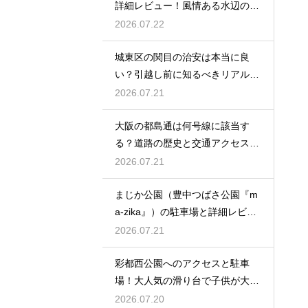
詳細レビュー！風情ある水辺の散
策を
2026.07.22
城東区の関目の治安は本当に良
い？引越し前に知るべきリアルな
実情
2026.07.21
大阪の都島通は何号線に該当す
る？道路の歴史と交通アクセスを
徹底解説
2026.07.21
まじか公園（豊中つばさ公園『m
a-zika』）の駐車場と詳細レビュ
ー！
2026.07.21
彩都西公園へのアクセスと駐車
場！大人気の滑り台で子供が大興
奮の場
2026.07.20