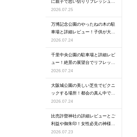
に親子で思い切りリフレッシュす
る
2026.07.25
万博記念公園のやったねの木の駐
車場と詳細レビュー！子供が大歓
喜
2026.07.24
千里中央公園の駐車場と詳細レビ
ュー！絶景の展望台でリフレッシ
ュ
2026.07.24
大阪城公園の美しい芝生でピクニ
ックする場所！都会の真ん中で癒
される
2026.07.24
比売許曽神社の詳細レビューとご
利益や御朱印！女性必見の神様と
は
2026.07.23