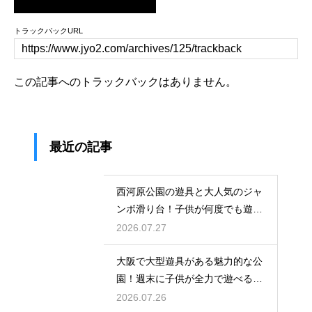
トラックバックURL
この記事へのトラックバックはありません。
最近の記事
西河原公園の遊具と大人気のジャ
ンボ滑り台！子供が何度でも遊ぶ
穴場
2026.07.27
大阪で大型遊具がある魅力的な公
園！週末に子供が全力で遊べる場
所
2026.07.26