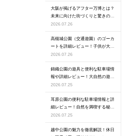
大阪が掲げるアフター万博とは？
未来に向けた街づくりと驚きの波
及効果
2026.07.26
高槻城公園（交通遊園）のゴーカ
ートを詳細レビュー！子供が大喜
び
2026.07.26
錦織公園の遊具と便利な駐車場情
報や詳細レビュー！大自然の遊び
場
2026.07.25
耳原公園の便利な駐車場情報と詳
細レビュー！自然を満喫する秘訣
を
2026.07.25
越中公園の魅力を徹底解説！休日