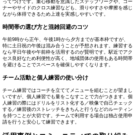
ってつけです。重心移動を意識したステップワークや、コー
ナーやサイドのクロス練習なども、滑りやすさや摩擦を感じ
ながら体得できるため上達を実感しやすいです。
時間帯の選び方と混雑回避のコツ
午前9時から正午、午後1時から夕方までが基本枠ですが、
特に土日祝の午後は混み合うことが予想されます。練習する
なら平日午後や午前枠を活用するのが賢明です。駅近でアク
セス良好なため利便性が高く、地域団体の使用もある時間帯
を避けることでスペースを確保しやすくなります。
チーム活動と個人練習の使い分け
チーム練習ではコーチを立ててメニューを組むことが望まし
いですが、個人練習でも量をこなすことで力がつきます。個
人練習の際にはドリルをリスト化する／映像で自己チェック
する／練習後のストレッチをきちんと行うなどのルーティン
を持つことが大切です。チームで利用する場合は独占使用申
請を行うと安心して練習できます。