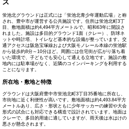
ス
蛍池北グラウンドは正式には「蛍池北青少年運動広場」と称
され、豊中市が運営する公共施設です。住所は蛍池北町3丁
目、敷地面積は約4,494平方メートルで、昭和63年に開設さ
れました。施設は多目的グラウンド1面（クレー）、防球ネ
ットや時計塔、トイレなど基本的な設備が整っています。交
通アクセスは阪急宝塚線および大阪モノレール本線の蛍池駅
から徒歩約8分～10分ほど。周囲には住宅街が広がり落ち着
いた環境で、子どもでも安心して通える立地です。施設の敷
地内には駐車場がなく、近隣のコインパーキングを利用する
ことになります。
所在地・敷地と特徴
グラウンドは大阪府豊中市蛍池北町3丁目35番地に所在し、
市街地に近く利便性が高いです。敷地面積は約4,493.84平方
メートルあり、広さ・形状ともに少年サッカーの練習や大会
形式の試合にも対応できる構造で設計されています。地面は
クレーで、多目的用途に適していますが、雨天後は水はけの
悪さが懸念されます。