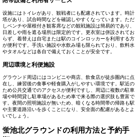
附帯設備と利用者サービス
设施にはトイレがあり、観戦者にも配慮されています。時計
塔があり、試合時間などを確認しやすくなっています。ただ
しベンチや屋根付き観客席などの観戦施設は簡易的であり、
日差しや雨を遮る場所は限定的です。更衣室は併設されてお
らず、着替えは自宅または駅のコインロッカーを利用する方
が便利です。手洗い施設や水飲み場も限られており、飲料水
やタオルなどは各自で備えておくことが安全です。
周辺環境と利便施設
グラウンド周辺にはコンビニや商店、飲食店が徒歩圏内に点
在し、練習後の食事や軽食購入がしやすい環境です。駅近の
ため公共交通でのアクセスが便利ですし、周辺に複数の駐車
場や時間貸し駐車場があるため車で来る際の選択肢も豊富で
す。夜間の照明施設が無いため、暗くなる時間帯の帰路も駅
や主要道路沿いを歩くことになり、安全面の配慮があるとよ
いでしょう。
蛍池北グラウンドの利用方法と予約手