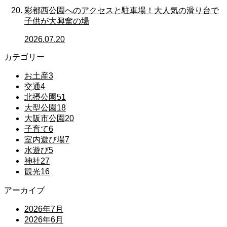
彩都西公園へのアクセスと駐車場！大人気の滑り台で
子供が大興奮の場
2026.07.20
カテゴリー
お土産
3
交通
4
北摂公園
51
大型公園
18
大阪市公園
20
子育て
6
室内遊び場
7
水遊び
5
神社
27
観光
16
アーカイブ
2026年7月
2026年6月