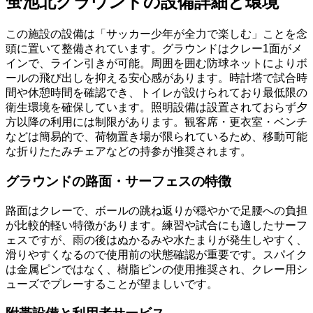
蛍池北グラウンドの設備詳細と環境
この施設の設備は「サッカー少年が全力で楽しむ」ことを念
頭に置いて整備されています。グラウンドはクレー1面がメ
インで、ライン引きが可能。周囲を囲む防球ネットによりボ
ールの飛び出しを抑える安心感があります。時計塔で試合時
間や休憩時間を確認でき、トイレが設けられており最低限の
衛生環境を確保しています。照明設備は設置されておらず夕
方以降の利用には制限があります。観客席・更衣室・ベンチ
などは簡易的で、荷物置き場が限られているため、移動可能
な折りたたみチェアなどの持参が推奨されます。
グラウンドの路面・サーフェスの特徴
路面はクレーで、ボールの跳ね返りが穏やかで足腰への負担
が比較的軽い特徴があります。練習や試合にも適したサーフ
ェスですが、雨の後はぬかるみや水たまりが発生しやすく、
滑りやすくなるので使用前の状態確認が重要です。スパイク
は金属ピンではなく、樹脂ピンの使用推奨され、クレー用シ
ューズでプレーすることが望ましいです。