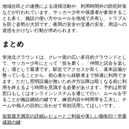
地域住民との連携による清掃活動や、利用時間外の防犯対策
などが行われています。サッカー少年や保護者が参加するこ
とも多く、施設の使い方やルールを地域で共有し、トラブル
を防ぐ姿勢が大切です。夜間の安全や交通の安全、周辺への
迷惑をかけない行動が求められます。
まとめ
蛍池北グラウンドは、クレー面の広い多目的グラウンドとし
て、サッカー少年にとって「技を磨く」「仲間と試合を楽し
む」場として最適です。駅近でアクセスが良く、基本設備が
整っていることから、初心者から経験者まで快適に利用でき
ます。ただし照明設備が無いため夕方以降は暗くなる前に利
用を終えるよう時間を意識する必要があります。予約は所管
窓口もしくはオンラインシステムを通じて行い、ルールを守
ることが施設継続の鍵です。練習内容や時間帯を工夫し、チ
ームや個人の目的に合わせて有効活用してほしいです。
加賀屋天満宮の詳細レビューとご利益や美しい御朱印！学業
成就の鍵