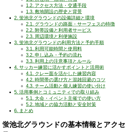
1.2.
アクセス方法・交通手段
1.3.
敷地開設の歴史と背景
2.
蛍池北グラウンドの設備詳細と環境
2.1.
グラウンドの路面・サーフェスの特徴
2.2.
附帯設備と利用者サービス
2.3.
周辺環境と利便施設
3.
蛍池北グラウンドの利用方法と予約手順
3.1.
利用可能時間と使用料
3.2.
申し込み・予約の流れ
3.3.
利用上の注意事項とルール
4.
サッカー練習に活かすポイントと活用術
4.1.
クレー面を活かした練習内容
4.2.
時間帯の選び方と混雑回避のコツ
4.3.
チーム活動と個人練習の使い分け
5.
活用事例とコミュニティでの取り組み
5.1.
大会・イベント主催での使い方
5.2.
地域との協力活動と安全対策
6.
まとめ
蛍池北グラウンドの基本情報とアクセ