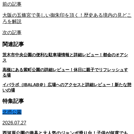
前の記事
大阪の五條宮で美しい御朱印を頂く！歴史ある境内の見どこ
ろを解説
次の記事
関連記事
茨木市中央公園の便利な駐車場情報と詳細レビュー！都会のオアシ
ス
高槻にある紫町公園の詳細レビュー！休日に親子でリフレッシュす
る場
イバラボ（IBALAB＠）広場へのアクセスと詳細レビュー！新たな憩
いの場
特集記事
北摂公園
2026.07.27
西河原公園の遊具と大人気のジャンボ滑り台！子供が何度でも