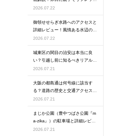
ュ
2026.07.22
御領せせらぎ水路へのアクセスと
詳細レビュー！風情ある水辺の散
策を
2026.07.22
城東区の関目の治安は本当に良
い？引越し前に知るべきリアルな
実情
2026.07.21
大阪の都島通は何号線に該当す
る？道路の歴史と交通アクセスを
徹底解説
2026.07.21
まじか公園（豊中つばさ公園『m
a-zika』）の駐車場と詳細レビュ
ー！
2026.07.21