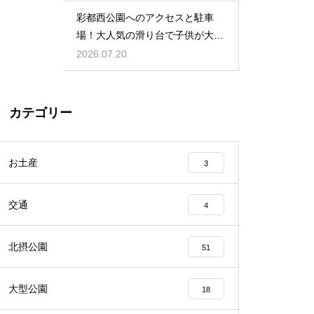
彩都西公園へのアクセスと駐車
場！大人気の滑り台で子供が大興
奮の場
2026.07.20
カテゴリー
お土産
3
交通
4
北摂公園
51
大型公園
18