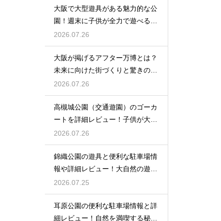
大阪で大型遊具がある魅力的な公
園！週末に子供が全力で遊べる場
所
2026.07.26
大阪が掲げるアフター万博とは？
未来に向けた街づくりと驚きの波
及効果
2026.07.26
高槻城公園（交通遊園）のゴーカ
ートを詳細レビュー！子供が大喜
び
2026.07.26
錦織公園の遊具と便利な駐車場情
報や詳細レビュー！大自然の遊び
場
2026.07.25
耳原公園の便利な駐車場情報と詳
細レビュー！自然を満喫する秘訣