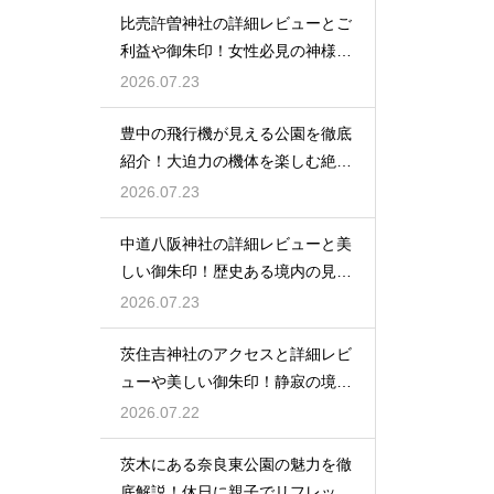
比売許曽神社の詳細レビューとご
利益や御朱印！女性必見の神様と
は
2026.07.23
豊中の飛行機が見える公園を徹底
紹介！大迫力の機体を楽しむ絶好
場
2026.07.23
中道八阪神社の詳細レビューと美
しい御朱印！歴史ある境内の見所
を
2026.07.23
茨住吉神社のアクセスと詳細レビ
ューや美しい御朱印！静寂の境内
へ
2026.07.22
茨木にある奈良東公園の魅力を徹
底解説！休日に親子でリフレッシ