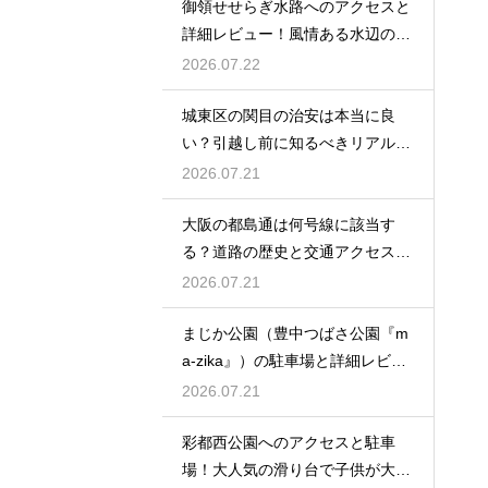
御領せせらぎ水路へのアクセスと
詳細レビュー！風情ある水辺の散
策を
2026.07.22
城東区の関目の治安は本当に良
い？引越し前に知るべきリアルな
実情
2026.07.21
大阪の都島通は何号線に該当す
る？道路の歴史と交通アクセスを
徹底解説
2026.07.21
まじか公園（豊中つばさ公園『m
a-zika』）の駐車場と詳細レビュ
ー！
2026.07.21
彩都西公園へのアクセスと駐車
場！大人気の滑り台で子供が大興