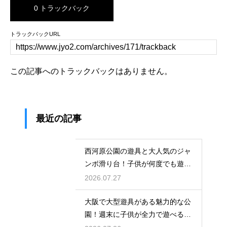
0 トラックバック
トラックバックURL
この記事へのトラックバックはありません。
最近の記事
西河原公園の遊具と大人気のジャ
ンボ滑り台！子供が何度でも遊ぶ
穴場
2026.07.27
大阪で大型遊具がある魅力的な公
園！週末に子供が全力で遊べる場