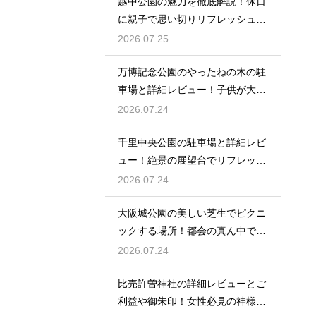
越中公園の魅力を徹底解説！休日
に親子で思い切りリフレッシュす
る
2026.07.25
万博記念公園のやったねの木の駐
車場と詳細レビュー！子供が大歓
喜
2026.07.24
千里中央公園の駐車場と詳細レビ
ュー！絶景の展望台でリフレッシ
ュ
2026.07.24
大阪城公園の美しい芝生でピクニ
ックする場所！都会の真ん中で癒
される
2026.07.24
比売許曽神社の詳細レビューとご
利益や御朱印！女性必見の神様と