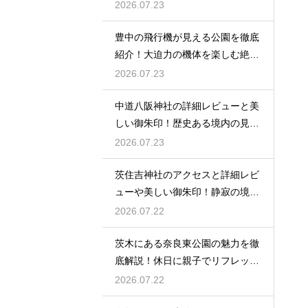
は
2026.07.23
豊中の飛行機が見える公園を徹底
紹介！大迫力の機体を楽しむ絶好
場
2026.07.23
中道八阪神社の詳細レビューと美
しい御朱印！歴史ある境内の見所
を
2026.07.23
茨住吉神社のアクセスと詳細レビ
ューや美しい御朱印！静寂の境内
へ
2026.07.22
茨木にある奈良東公園の魅力を徹
底解説！休日に親子でリフレッシ
ュ
2026.07.22