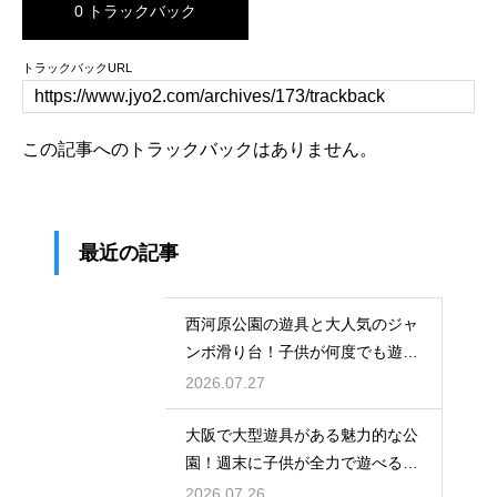
0 トラックバック
トラックバックURL
この記事へのトラックバックはありません。
最近の記事
西河原公園の遊具と大人気のジャ
ンボ滑り台！子供が何度でも遊ぶ
穴場
2026.07.27
大阪で大型遊具がある魅力的な公
園！週末に子供が全力で遊べる場
所
2026.07.26