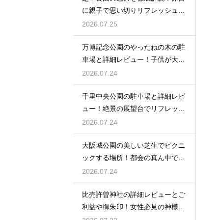
に親子で思い切りリフレッシュす
る
2026.07.25
万博記念公園のやったねの木の駐
車場と詳細レビュー！子供が大歓
喜
2026.07.24
千里中央公園の駐車場と詳細レビ
ュー！絶景の展望台でリフレッシ
ュ
2026.07.24
大阪城公園の美しい芝生でピクニ
ックする場所！都会の真ん中で癒
される
2026.07.24
比売許曽神社の詳細レビューとご
利益や御朱印！女性必見の神様と
は