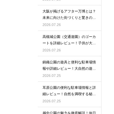
大阪が掲げるアフター万博とは？
未来に向けた街づくりと驚きの波
及効果
2026.07.26
高槻城公園（交通遊園）のゴーカ
ートを詳細レビュー！子供が大喜
び
2026.07.26
錦織公園の遊具と便利な駐車場情
報や詳細レビュー！大自然の遊び
場
2026.07.25
耳原公園の便利な駐車場情報と詳
細レビュー！自然を満喫する秘訣
を
2026.07.25
越中公園の魅力を徹底解説！休日