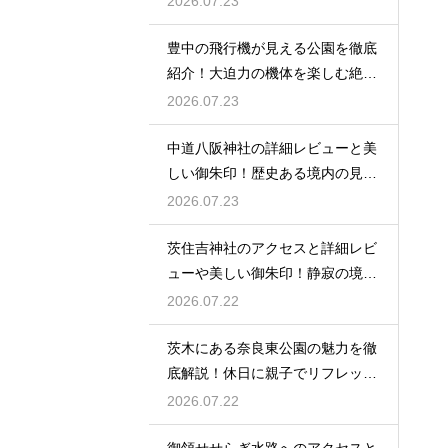
2026.07.23
豊中の飛行機が見える公園を徹底
紹介！大迫力の機体を楽しむ絶好
場
2026.07.23
中道八阪神社の詳細レビューと美
しい御朱印！歴史ある境内の見所
を
2026.07.23
茨住吉神社のアクセスと詳細レビ
ューや美しい御朱印！静寂の境内
へ
2026.07.22
茨木にある奈良東公園の魅力を徹
底解説！休日に親子でリフレッシ
ュ
2026.07.22