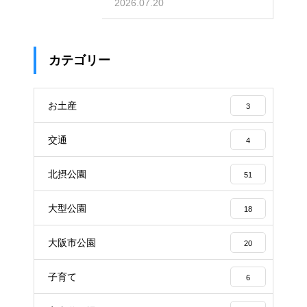
奮の場
2026.07.20
カテゴリー
お土産
3
交通
4
北摂公園
51
大型公園
18
大阪市公園
20
子育て
6