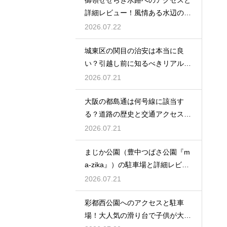
御領せせらぎ水路へのアクセスと
詳細レビュー！風情ある水辺の散
策を
2026.07.22
城東区の関目の治安は本当に良
い？引越し前に知るべきリアルな
実情
2026.07.21
大阪の都島通は何号線に該当す
る？道路の歴史と交通アクセスを
徹底解説
2026.07.21
まじか公園（豊中つばさ公園『m
a-zika』）の駐車場と詳細レビュ
ー！
2026.07.21
彩都西公園へのアクセスと駐車
場！大人気の滑り台で子供が大興