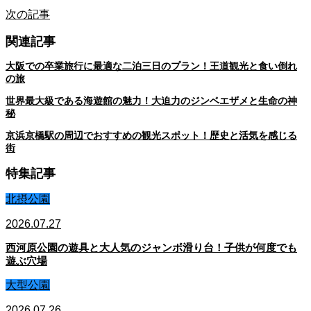
次の記事
関連記事
大阪での卒業旅行に最適な二泊三日のプラン！王道観光と食い倒れ
の旅
世界最大級である海遊館の魅力！大迫力のジンベエザメと生命の神
秘
京浜京橋駅の周辺でおすすめの観光スポット！歴史と活気を感じる
街
特集記事
北摂公園
2026.07.27
西河原公園の遊具と大人気のジャンボ滑り台！子供が何度でも
遊ぶ穴場
大型公園
2026.07.26