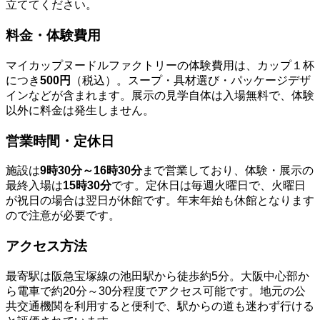
立ててください。
料金・体験費用
マイカップヌードルファクトリーの体験費用は、カップ１杯
につき
500円
（税込）。スープ・具材選び・パッケージデザ
インなどが含まれます。展示の見学自体は入場無料で、体験
以外に料金は発生しません。
営業時間・定休日
施設は
9時30分～16時30分
まで営業しており、体験・展示の
最終入場は
15時30分
です。定休日は毎週火曜日で、火曜日
が祝日の場合は翌日が休館です。年末年始も休館となります
ので注意が必要です。
アクセス方法
最寄駅は阪急宝塚線の池田駅から徒歩約5分。大阪中心部か
ら電車で約20分～30分程度でアクセス可能です。地元の公
共交通機関を利用すると便利で、駅からの道も迷わず行ける