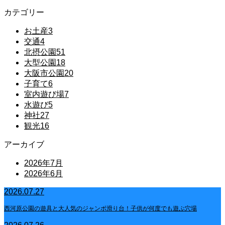
カテゴリー
お土産
3
交通
4
北摂公園
51
大型公園
18
大阪市公園
20
子育て
6
室内遊び場
7
水遊び
5
神社
27
観光
16
アーカイブ
2026年7月
2026年6月
2026.07.27
西河原公園の遊具と大人気のジャンボ滑り台！子供が何度でも遊ぶ穴場