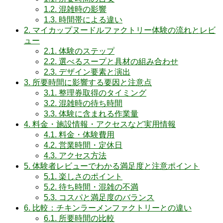
1.2.
混雑時の影響
1.3.
時間帯による違い
2.
マイカップヌードルファクトリー体験の流れとレビ
ュー
2.1.
体験のステップ
2.2.
選べるスープと具材の組み合わせ
2.3.
デザイン要素と演出
3.
所要時間に影響する要因と注意点
3.1.
整理券取得のタイミング
3.2.
混雑時の待ち時間
3.3.
体験に含まれる作業量
4.
料金・施設情報・アクセスなど実用情報
4.1.
料金・体験費用
4.2.
営業時間・定休日
4.3.
アクセス方法
5.
体験者レビューでわかる満足度と注意ポイント
5.1.
楽しさのポイント
5.2.
待ち時間・混雑の不満
5.3.
コスパと満足度のバランス
6.
比較：チキンラーメンファクトリーとの違い
6.1.
所要時間の比較