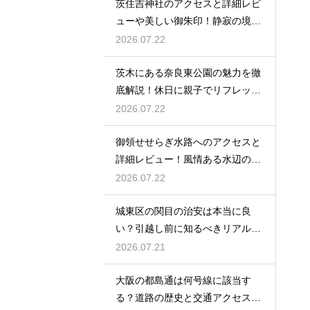
茨住吉神社のアクセスと詳細レビ
ューや美しい御朱印！静寂の境内
へ
2026.07.22
茨木にある奈良東公園の魅力を徹
底解説！休日に親子でリフレッシ
ュ
2026.07.22
御領せせらぎ水路へのアクセスと
詳細レビュー！風情ある水辺の散
策を
2026.07.22
城東区の関目の治安は本当に良
い？引越し前に知るべきリアルな
実情
2026.07.21
大阪の都島通は何号線に該当す
る？道路の歴史と交通アクセスを