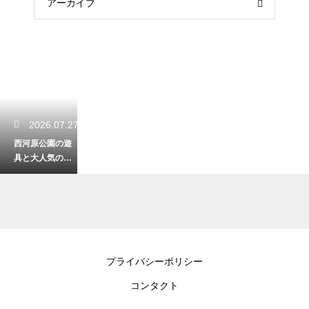
アーカイブ
2026.07.27
西河原公園の遊
具と大人気のジ
ャンボ滑り台！
子供が何度でも
遊ぶ穴場
2026.07.26
プライバシーポリシー
大阪で大型遊具
コンタクト
がある魅力的な
公園！週末に子