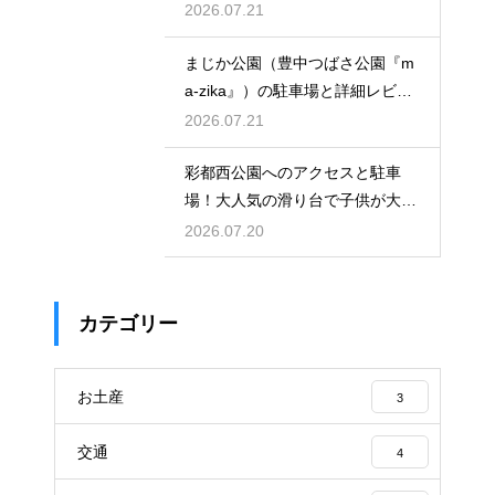
徹底解説
2026.07.21
まじか公園（豊中つばさ公園『m
a-zika』）の駐車場と詳細レビュ
ー！
2026.07.21
彩都西公園へのアクセスと駐車
場！大人気の滑り台で子供が大興
奮の場
2026.07.20
カテゴリー
お土産
3
交通
4