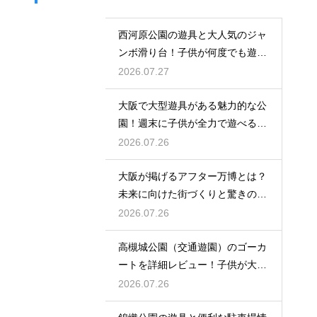
西河原公園の遊具と大人気のジャ
ンボ滑り台！子供が何度でも遊ぶ
穴場
2026.07.27
大阪で大型遊具がある魅力的な公
園！週末に子供が全力で遊べる場
所
2026.07.26
大阪が掲げるアフター万博とは？
未来に向けた街づくりと驚きの波
及効果
2026.07.26
高槻城公園（交通遊園）のゴーカ
ートを詳細レビュー！子供が大喜
び
2026.07.26