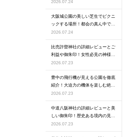
ュ
2026.07.24
大阪城公園の美しい芝生でピクニ
ックする場所！都会の真ん中で癒
される
2026.07.24
比売許曽神社の詳細レビューとご
利益や御朱印！女性必見の神様と
は
2026.07.23
豊中の飛行機が見える公園を徹底
紹介！大迫力の機体を楽しむ絶好
場
2026.07.23
中道八阪神社の詳細レビューと美
しい御朱印！歴史ある境内の見所
を
2026.07.23