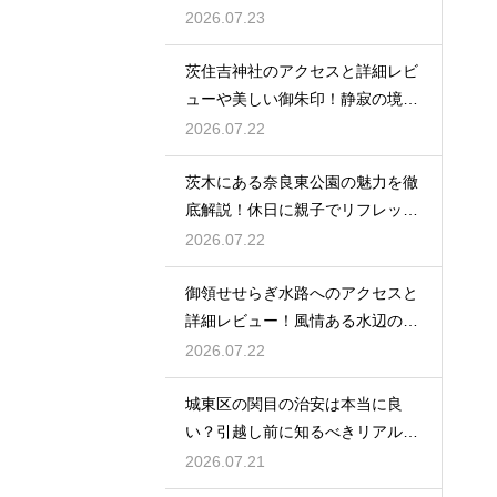
を
2026.07.23
茨住吉神社のアクセスと詳細レビ
ューや美しい御朱印！静寂の境内
へ
2026.07.22
茨木にある奈良東公園の魅力を徹
底解説！休日に親子でリフレッシ
ュ
2026.07.22
御領せせらぎ水路へのアクセスと
詳細レビュー！風情ある水辺の散
策を
2026.07.22
城東区の関目の治安は本当に良
い？引越し前に知るべきリアルな
実情
2026.07.21