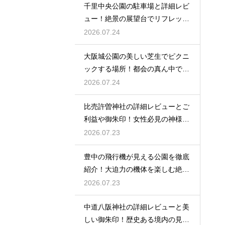
千里中央公園の駐車場と詳細レビ
ュー！絶景の展望台でリフレッシ
ュ
2026.07.24
大阪城公園の美しい芝生でピクニ
ックする場所！都会の真ん中で癒
される
2026.07.24
比売許曽神社の詳細レビューとご
利益や御朱印！女性必見の神様と
は
2026.07.23
豊中の飛行機が見える公園を徹底
紹介！大迫力の機体を楽しむ絶好
場
2026.07.23
中道八阪神社の詳細レビューと美
しい御朱印！歴史ある境内の見所