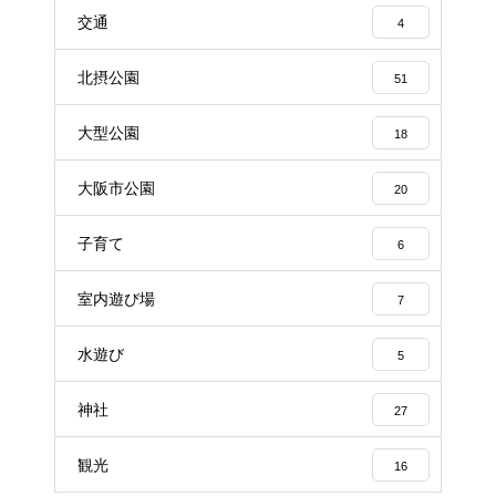
交通
4
北摂公園
51
大型公園
18
大阪市公園
20
子育て
6
室内遊び場
7
水遊び
5
神社
27
観光
16