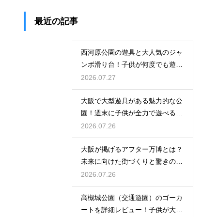
最近の記事
西河原公園の遊具と大人気のジャ
ンボ滑り台！子供が何度でも遊ぶ
穴場
2026.07.27
大阪で大型遊具がある魅力的な公
園！週末に子供が全力で遊べる場
所
2026.07.26
大阪が掲げるアフター万博とは？
未来に向けた街づくりと驚きの波
及効果
2026.07.26
高槻城公園（交通遊園）のゴーカ
ートを詳細レビュー！子供が大喜