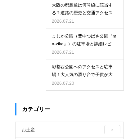
大阪の都島通は何号線に該当す
る？道路の歴史と交通アクセスを
徹底解説
2026.07.21
まじか公園（豊中つばさ公園『m
a-zika』）の駐車場と詳細レビュ
ー！
2026.07.21
彩都西公園へのアクセスと駐車
場！大人気の滑り台で子供が大興
奮の場
2026.07.20
カテゴリー
お土産
3