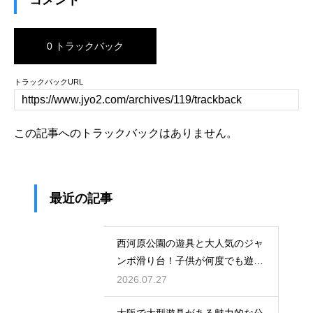
0 トラックバック
トラックバックURL
この記事へのトラックバックはありません。
最近の記事
西河原公園の遊具と大人気のジャ
ンボ滑り台！子供が何度でも遊ぶ
穴場
2026.07.27
大阪で大型遊具がある魅力的な公