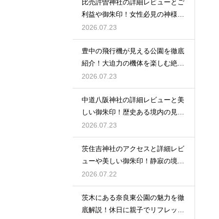
比売許曽神社の詳細レビューとご
利益や御朱印！女性必見の神様と
は
2026.07.23
豊中の飛行機が見える公園を徹底
紹介！大迫力の機体を楽しむ絶好
場
2026.07.23
中道八阪神社の詳細レビューと美
しい御朱印！歴史ある境内の見所
を
2026.07.23
茨住吉神社のアクセスと詳細レビ
ューや美しい御朱印！静寂の境内
へ
2026.07.22
茨木にある奈良東公園の魅力を徹
底解説！休日に親子でリフレッシ