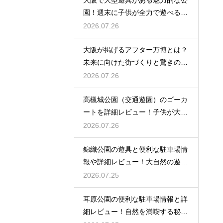
園！週末に子供が全力で遊べる場
所
2026.07.26
大阪が掲げるアフター万博とは？
未来に向けた街づくりと驚きの波
及効果
2026.07.26
高槻城公園（交通遊園）のゴーカ
ートを詳細レビュー！子供が大喜
び
2026.07.26
錦織公園の遊具と便利な駐車場情
報や詳細レビュー！大自然の遊び
場
2026.07.25
耳原公園の便利な駐車場情報と詳
細レビュー！自然を満喫する秘訣