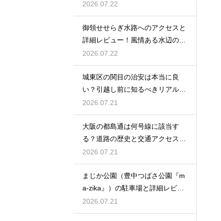
ュ
2026.07.22
御領せせらぎ水路へのアクセスと
詳細レビュー！風情ある水辺の散
策を
2026.07.22
城東区の関目の治安は本当に良
い？引越し前に知るべきリアルな
実情
2026.07.21
大阪の都島通は何号線に該当す
る？道路の歴史と交通アクセスを
徹底解説
2026.07.21
まじか公園（豊中つばさ公園『m
a-zika』）の駐車場と詳細レビュ
ー！
2026.07.21