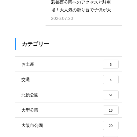
彩都西公園へのアクセスと駐車
場！大人気の滑り台で子供が大興
奮の場
2026.07.20
カテゴリー
お土産
3
交通
4
北摂公園
51
大型公園
18
大阪市公園
20